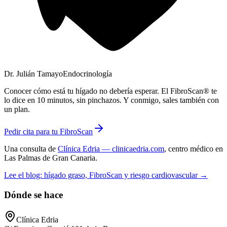
Dr. Julián Tamayo
Endocrinología
Conocer cómo está tu hígado no debería esperar. El FibroScan® te
lo dice en 10 minutos, sin pinchazos. Y conmigo, sales también con
un plan.
Pedir cita para tu FibroScan
Una consulta de
Clínica Edria
— clinicaedria.com
, centro médico en
Las Palmas de Gran Canaria
.
Lee el blog: hígado graso, FibroScan y riesgo cardiovascular →
Dónde se hace
Clínica Edria