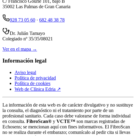
C/ Francisco Gourié 101, bajo B
35002
Las Palmas de Gran Canaria
928 73 05 60
·
682 48 38 78
Dr. Julián Tamayo
Colegiado nº
35/35/08021
Ver en el mapa →
Información legal
Aviso legal
Política de privacidad
Política de cookies
Web de
Clínica Edria
↗
La información de esta web es de carácter divulgativo y no sustituye
la consulta, el diagnóstico ni el tratamiento por parte de un
profesional sanitario. Cada caso debe valorarse de forma individual
en consulta.
FibroScan®
y
VCTE™
son marcas registradas de
Echosens; se mencionan aquí con fines informativos. El FibroScan
no se realiza durante el embarazo; comunícalo al pedir cita si llevas