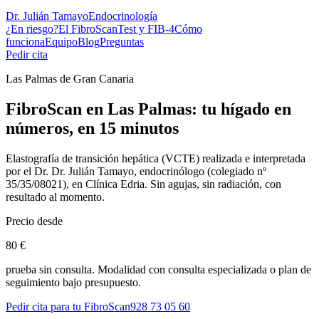
Dr. Julián Tamayo
Endocrinología
¿En riesgo?
El FibroScan
Test y FIB-4
Cómo
funciona
Equipo
Blog
Preguntas
Pedir cita
Las Palmas de Gran Canaria
FibroScan en Las Palmas: tu hígado en
números, en 15 minutos
Elastografía de transición hepática (VCTE) realizada e interpretada
por el Dr.
Dr. Julián Tamayo
, endocrinólogo (colegiado nº
35/35/08021
), en
Clínica Edria
. Sin agujas, sin radiación, con
resultado al momento.
Precio desde
80 €
prueba sin consulta. Modalidad con consulta especializada o plan de
seguimiento bajo presupuesto.
Pedir cita para tu FibroScan
928 73 05 60