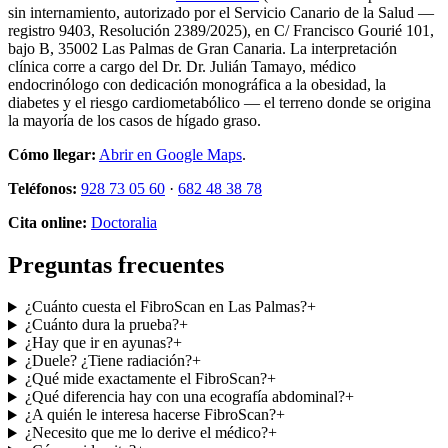
sin internamiento, autorizado por el Servicio Canario de la Salud —
registro 9403, Resolución 2389/2025), en
C/ Francisco Gourié 101,
bajo B
,
35002
Las Palmas de Gran Canaria
. La interpretación
clínica corre a cargo del Dr.
Dr. Julián Tamayo
, médico
endocrinólogo con dedicación monográfica a la obesidad, la
diabetes y el riesgo cardiometabólico — el terreno donde se origina
la mayoría de los casos de hígado graso.
Cómo llegar:
Abrir en Google Maps
.
Teléfonos:
928 73 05 60
·
682 48 38 78
Cita online:
Doctoralia
Preguntas frecuentes
¿Cuánto cuesta el FibroScan en Las Palmas?
+
¿Cuánto dura la prueba?
+
¿Hay que ir en ayunas?
+
¿Duele? ¿Tiene radiación?
+
¿Qué mide exactamente el FibroScan?
+
¿Qué diferencia hay con una ecografía abdominal?
+
¿A quién le interesa hacerse FibroScan?
+
¿Necesito que me lo derive el médico?
+