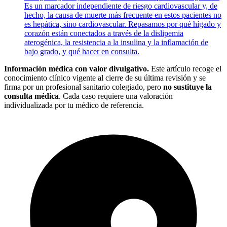
Es un marcador independiente de riesgo cardiovascular y, de
hecho, la causa de muerte más frecuente en estos pacientes no
es hepática, sino cardiovascular. Repasamos por qué hígado y
corazón están conectados a través de la dislipemia
aterogénica, la resistencia a la insulina y la inflamación de
bajo grado, y qué hacer en consulta.
Información médica con valor divulgativo.
Este artículo recoge el
conocimiento clínico vigente al cierre de su última revisión y se
firma por un profesional sanitario colegiado, pero
no sustituye la
consulta médica
. Cada caso requiere una valoración
individualizada por tu médico de referencia.