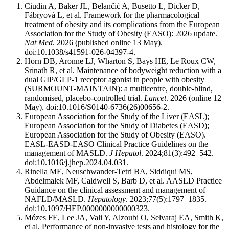
Ciudin A, Baker JL, Belančić A, Busetto L, Dicker D,
Fábryová L, et al. Framework for the pharmacological
treatment of obesity and its complications from the European
Association for the Study of Obesity (EASO): 2026 update.
Nat Med
. 2026 (published online 13 May).
doi:10.1038/s41591-026-04397-4.
Horn DB, Aronne LJ, Wharton S, Bays HE, Le Roux CW,
Srinath R, et al. Maintenance of bodyweight reduction with a
dual GIP/GLP-1 receptor agonist in people with obesity
(SURMOUNT-MAINTAIN): a multicentre, double-blind,
randomised, placebo-controlled trial.
Lancet
. 2026 (online 12
May). doi:10.1016/S0140-6736(26)00656-2.
European Association for the Study of the Liver (EASL);
European Association for the Study of Diabetes (EASD);
European Association for the Study of Obesity (EASO).
EASL-EASD-EASO Clinical Practice Guidelines on the
management of MASLD.
J Hepatol
. 2024;81(3):492–542.
doi:10.1016/j.jhep.2024.04.031.
Rinella ME, Neuschwander-Tetri BA, Siddiqui MS,
Abdelmalek MF, Caldwell S, Barb D, et al. AASLD Practice
Guidance on the clinical assessment and management of
NAFLD/MASLD.
Hepatology
. 2023;77(5):1797–1835.
doi:10.1097/HEP.0000000000000323.
Mózes FE, Lee JA, Vali Y, Alzoubi O, Selvaraj EA, Smith K,
et al. Performance of non-invasive tests and histology for the