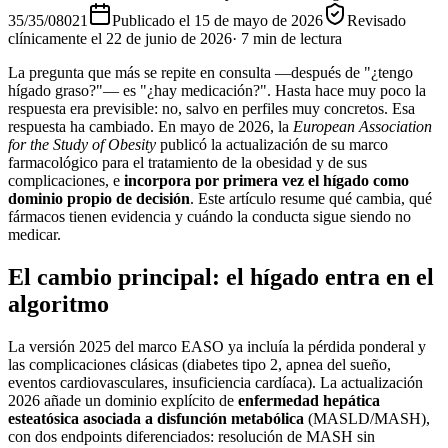
35/35/08021
Publicado el
15 de mayo de 2026
Revisado
clínicamente el
22 de junio de 2026
·
7
min de lectura
La pregunta que más se repite en consulta —después de "¿tengo
hígado graso?"— es "¿hay medicación?". Hasta hace muy poco la
respuesta era previsible: no, salvo en perfiles muy concretos. Esa
respuesta ha cambiado. En mayo de 2026, la
European Association
for the Study of Obesity
publicó la actualización de su marco
farmacológico para el tratamiento de la obesidad y de sus
complicaciones, e
incorpora por primera vez el hígado como
dominio propio de decisión
. Este artículo resume qué cambia, qué
fármacos tienen evidencia y cuándo la conducta sigue siendo no
medicar.
El cambio principal: el hígado entra en el
algoritmo
La versión 2025 del marco EASO ya incluía la pérdida ponderal y
las complicaciones clásicas (diabetes tipo 2, apnea del sueño,
eventos cardiovasculares, insuficiencia cardíaca). La actualización
2026 añade un dominio explícito de
enfermedad hepática
esteatósica asociada a disfunción metabólica
(MASLD/MASH),
con dos endpoints diferenciados: resolución de MASH sin