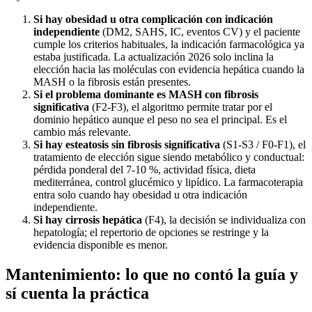
Si hay obesidad u otra complicación con indicación
independiente
(DM2, SAHS, IC, eventos CV) y el paciente
cumple los criterios habituales, la indicación farmacológica ya
estaba justificada. La actualización 2026 solo inclina la
elección hacia las moléculas con evidencia hepática cuando la
MASH o la fibrosis están presentes.
Si el problema dominante es MASH con fibrosis
significativa
(F2-F3), el algoritmo permite tratar por el
dominio hepático aunque el peso no sea el principal. Es el
cambio más relevante.
Si hay esteatosis sin fibrosis significativa
(S1-S3 / F0-F1), el
tratamiento de elección sigue siendo metabólico y conductual:
pérdida ponderal del 7-10 %, actividad física, dieta
mediterránea, control glucémico y lipídico. La farmacoterapia
entra solo cuando hay obesidad u otra indicación
independiente.
Si hay cirrosis hepática
(F4), la decisión se individualiza con
hepatología; el repertorio de opciones se restringe y la
evidencia disponible es menor.
Mantenimiento: lo que no contó la guía y
sí cuenta la práctica