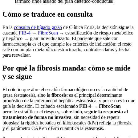
fármaco rinde aislado del plan dietético-conductual.
Cómo se traduce en consulta
En la
consulta de hígado graso
de Clínica Edria, la decisión sigue la
cascada
FIB-4
→
FibroScan
→ estratificación de riesgo metabólico
y hepático → plan individualizado. El paciente que sale con
farmacoterapia es el que cumple los criterios de indicación; el resto
sale con un plan metabólico estructurado, controles claros y fecha
para reevaluar.
Por qué la fibrosis manda: cómo se mide
y se sigue
El criterio que abre el escalón farmacológico no es la cantidad de
grasa (esteatosis), sino la
fibrosis
: es el principal determinante
pronóstico de la enfermedad hepática esteatósica, y por eso es lo que
guía la decisión. El cribado escalonado
FIB-4 → FibroScan
permite estratificar el riesgo y, sobre todo,
seguir la respuesta al
tratamiento de forma no invasiva
, sin necesidad de repetir
biopsias: la rigidez hepática en kilopascales (kPa) refleja la fibrosis,
y el parámetro CAP en dB/m cuantifica la esteatosis.