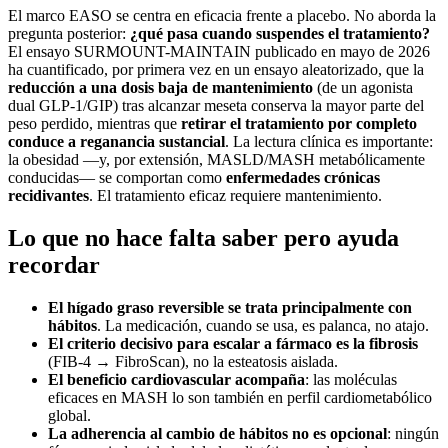
El marco EASO se centra en eficacia frente a placebo. No aborda la
pregunta posterior:
¿qué pasa cuando suspendes el tratamiento?
El ensayo SURMOUNT-MAINTAIN publicado en mayo de 2026
ha cuantificado, por primera vez en un ensayo aleatorizado, que la
reducción a una dosis baja de mantenimiento
(de un agonista
dual GLP-1/GIP) tras alcanzar meseta conserva la mayor parte del
peso perdido, mientras que
retirar el tratamiento por completo
conduce a reganancia sustancial
. La lectura clínica es importante:
la obesidad —y, por extensión, MASLD/MASH metabólicamente
conducidas— se comportan como
enfermedades crónicas
recidivantes
. El tratamiento eficaz requiere mantenimiento.
Lo que no hace falta saber pero ayuda
recordar
El hígado graso reversible se trata principalmente con
hábitos
. La medicación, cuando se usa, es palanca, no atajo.
El criterio decisivo para escalar a fármaco es la fibrosis
(FIB-4 → FibroScan), no la esteatosis aislada.
El beneficio cardiovascular acompaña
: las moléculas
eficaces en MASH lo son también en perfil cardiometabólico
global.
La adherencia al cambio de hábitos no es opcional
: ningún