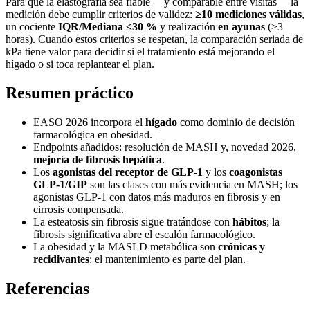
Para que la elastografía sea fiable —y comparable entre visitas— la
medición debe cumplir criterios de validez:
≥10 mediciones válidas
,
un cociente
IQR/Mediana ≤30 %
y realización
en ayunas
(≥3
horas). Cuando estos criterios se respetan, la comparación seriada de
kPa tiene valor para decidir si el tratamiento está mejorando el
hígado o si toca replantear el plan.
Resumen práctico
EASO 2026 incorpora el
hígado
como dominio de decisión
farmacológica en obesidad.
Endpoints añadidos: resolución de MASH y, novedad 2026,
mejoría de fibrosis hepática
.
Los
agonistas del receptor de GLP-1
y los
coagonistas
GLP-1/GIP
son las clases con más evidencia en MASH; los
agonistas GLP-1 con datos más maduros en fibrosis y en
cirrosis compensada.
La esteatosis sin fibrosis sigue tratándose con
hábitos
; la
fibrosis significativa abre el escalón farmacológico.
La obesidad y la MASLD metabólica son
crónicas y
recidivantes
: el mantenimiento es parte del plan.
Referencias