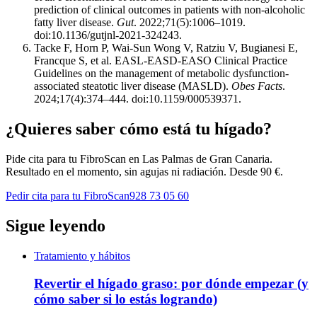
prediction of clinical outcomes in patients with non-alcoholic
fatty liver disease.
Gut
. 2022;71(5):1006–1019.
doi:10.1136/gutjnl-2021-324243.
Tacke F, Horn P, Wai-Sun Wong V, Ratziu V, Bugianesi E,
Francque S, et al. EASL-EASD-EASO Clinical Practice
Guidelines on the management of metabolic dysfunction-
associated steatotic liver disease (MASLD).
Obes Facts
.
2024;17(4):374–444. doi:10.1159/000539371.
¿Quieres saber cómo está tu hígado?
Pide cita para tu FibroScan en
Las Palmas de Gran Canaria
.
Resultado en el momento, sin agujas ni radiación. Desde 90 €.
Pedir cita para tu FibroScan
928 73 05 60
Sigue leyendo
Tratamiento y hábitos
Revertir el hígado graso: por dónde empezar (y
cómo saber si lo estás logrando)