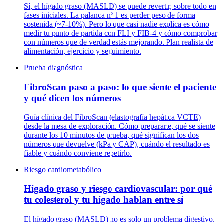
Sí, el hígado graso (MASLD) se puede revertir, sobre todo en
fases iniciales. La palanca nº 1 es perder peso de forma
sostenida (~7-10%). Pero lo que casi nadie explica es cómo
medir tu punto de partida con FLI y FIB-4 y cómo comprobar
con números que de verdad estás mejorando. Plan realista de
alimentación, ejercicio y seguimiento.
Prueba diagnóstica
FibroScan paso a paso: lo que siente el paciente
y qué dicen los números
Guía clínica del FibroScan (elastografía hepática VCTE)
desde la mesa de exploración. Cómo prepararte, qué se siente
durante los 10 minutos de prueba, qué significan los dos
números que devuelve (kPa y CAP), cuándo el resultado es
fiable y cuándo conviene repetirlo.
Riesgo cardiometabólico
Hígado graso y riesgo cardiovascular: por qué
tu colesterol y tu hígado hablan entre sí
El hígado graso (MASLD) no es solo un problema digestivo.