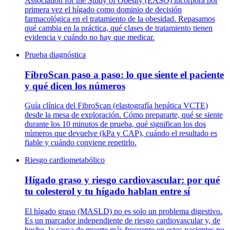
Association for the Study of Obesity (EASO) incorpora por
primera vez el hígado como dominio de decisión
farmacológica en el tratamiento de la obesidad. Repasamos
qué cambia en la práctica, qué clases de tratamiento tienen
evidencia y cuándo no hay que medicar.
Prueba diagnóstica
FibroScan paso a paso: lo que siente el paciente
y qué dicen los números
Guía clínica del FibroScan (elastografía hepática VCTE)
desde la mesa de exploración. Cómo prepararte, qué se siente
durante los 10 minutos de prueba, qué significan los dos
números que devuelve (kPa y CAP), cuándo el resultado es
fiable y cuándo conviene repetirlo.
Riesgo cardiometabólico
Hígado graso y riesgo cardiovascular: por qué
tu colesterol y tu hígado hablan entre sí
El hígado graso (MASLD) no es solo un problema digestivo.
Es un marcador independiente de riesgo cardiovascular y, de
hecho, la causa de muerte más frecuente en estos pacientes no