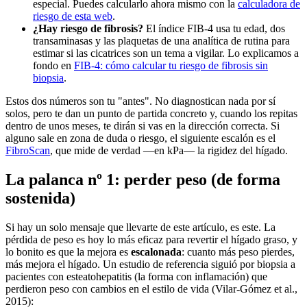
especial. Puedes calcularlo ahora mismo con la
calculadora de
riesgo de esta web
.
¿Hay riesgo de fibrosis?
El índice FIB-4 usa tu edad, dos
transaminasas y las plaquetas de una analítica de rutina para
estimar si las cicatrices son un tema a vigilar. Lo explicamos a
fondo en
FIB-4: cómo calcular tu riesgo de fibrosis sin
biopsia
.
Estos dos números son tu "antes". No diagnostican nada por sí
solos, pero te dan un punto de partida concreto y, cuando los repitas
dentro de unos meses, te dirán si vas en la dirección correcta. Si
alguno sale en zona de duda o riesgo, el siguiente escalón es el
FibroScan
, que mide de verdad —en kPa— la rigidez del hígado.
La palanca nº 1: perder peso (de forma
sostenida)
Si hay un solo mensaje que llevarte de este artículo, es este. La
pérdida de peso es hoy lo más eficaz para revertir el hígado graso, y
lo bonito es que la mejora es
escalonada
: cuanto más peso pierdes,
más mejora el hígado. Un estudio de referencia siguió por biopsia a
pacientes con esteatohepatitis (la forma con inflamación) que
perdieron peso con cambios en el estilo de vida (Vilar-Gómez et al.,
2015):