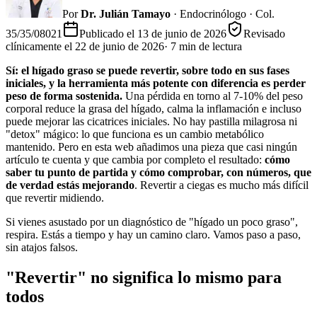
Por
Dr. Julián Tamayo
· Endocrinólogo · Col.
35/35/08021
Publicado el
13 de junio de 2026
Revisado
clínicamente el
22 de junio de 2026
·
7
min de lectura
Sí: el hígado graso se puede revertir, sobre todo en sus fases
iniciales, y la herramienta más potente con diferencia es perder
peso de forma sostenida.
Una pérdida en torno al 7-10% del peso
corporal reduce la grasa del hígado, calma la inflamación e incluso
puede mejorar las cicatrices iniciales. No hay pastilla milagrosa ni
"detox" mágico: lo que funciona es un cambio metabólico
mantenido. Pero en esta web añadimos una pieza que casi ningún
artículo te cuenta y que cambia por completo el resultado:
cómo
saber tu punto de partida y cómo comprobar, con números, que
de verdad estás mejorando
. Revertir a ciegas es mucho más difícil
que revertir midiendo.
Si vienes asustado por un diagnóstico de "hígado un poco graso",
respira. Estás a tiempo y hay un camino claro. Vamos paso a paso,
sin atajos falsos.
"Revertir" no significa lo mismo para
todos