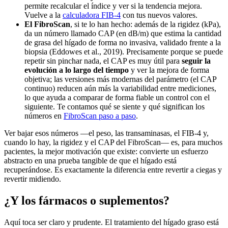
permite recalcular el índice y ver si la tendencia mejora.
Vuelve a la
calculadora FIB-4
con tus nuevos valores.
El FibroScan
, si te lo han hecho: además de la rigidez (kPa),
da un número llamado CAP (en dB/m) que estima la cantidad
de grasa del hígado de forma no invasiva, validado frente a la
biopsia (Eddowes et al., 2019). Precisamente porque se puede
repetir sin pinchar nada, el CAP es muy útil para
seguir la
evolución a lo largo del tiempo
y ver la mejora de forma
objetiva; las versiones más modernas del parámetro (el CAP
continuo) reducen aún más la variabilidad entre mediciones,
lo que ayuda a comparar de forma fiable un control con el
siguiente. Te contamos qué se siente y qué significan los
números en
FibroScan paso a paso
.
Ver bajar esos números —el peso, las transaminasas, el FIB-4 y,
cuando lo hay, la rigidez y el CAP del FibroScan— es, para muchos
pacientes, la mejor motivación que existe: convierte un esfuerzo
abstracto en una prueba tangible de que el hígado está
recuperándose. Es exactamente la diferencia entre revertir a ciegas y
revertir midiendo.
¿Y los fármacos o suplementos?
Aquí toca ser claro y prudente. El tratamiento del hígado graso está