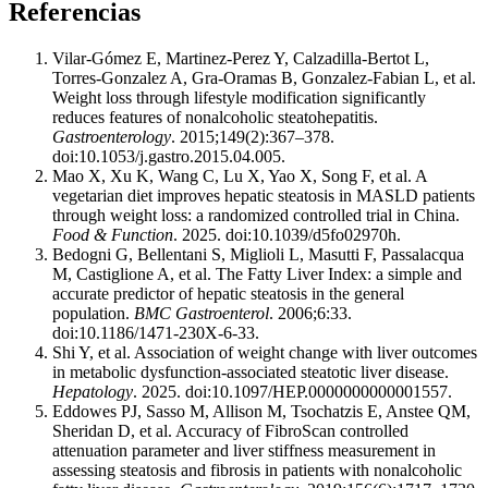
Referencias
Vilar-Gómez E, Martinez-Perez Y, Calzadilla-Bertot L,
Torres-Gonzalez A, Gra-Oramas B, Gonzalez-Fabian L, et al.
Weight loss through lifestyle modification significantly
reduces features of nonalcoholic steatohepatitis.
Gastroenterology
. 2015;149(2):367–378.
doi:10.1053/j.gastro.2015.04.005.
Mao X, Xu K, Wang C, Lu X, Yao X, Song F, et al. A
vegetarian diet improves hepatic steatosis in MASLD patients
through weight loss: a randomized controlled trial in China.
Food & Function
. 2025. doi:10.1039/d5fo02970h.
Bedogni G, Bellentani S, Miglioli L, Masutti F, Passalacqua
M, Castiglione A, et al. The Fatty Liver Index: a simple and
accurate predictor of hepatic steatosis in the general
population.
BMC Gastroenterol
. 2006;6:33.
doi:10.1186/1471-230X-6-33.
Shi Y, et al. Association of weight change with liver outcomes
in metabolic dysfunction-associated steatotic liver disease.
Hepatology
. 2025. doi:10.1097/HEP.0000000000001557.
Eddowes PJ, Sasso M, Allison M, Tsochatzis E, Anstee QM,
Sheridan D, et al. Accuracy of FibroScan controlled
attenuation parameter and liver stiffness measurement in
assessing steatosis and fibrosis in patients with nonalcoholic