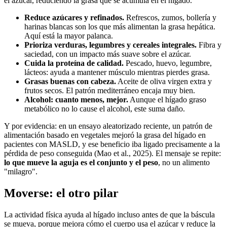
el azúcar, reduciendo la grasa que se acumula en el hígado.
Reduce azúcares y refinados.
Refrescos, zumos, bollería y
harinas blancas son los que más alimentan la grasa hepática.
Aquí está la mayor palanca.
Prioriza verduras, legumbres y cereales integrales.
Fibra y
saciedad, con un impacto más suave sobre el azúcar.
Cuida la proteína de calidad.
Pescado, huevo, legumbre,
lácteos: ayuda a mantener músculo mientras pierdes grasa.
Grasas buenas con cabeza.
Aceite de oliva virgen extra y
frutos secos. El patrón mediterráneo encaja muy bien.
Alcohol: cuanto menos, mejor.
Aunque el hígado graso
metabólico no lo cause el alcohol, este suma daño.
Y por evidencia: en un ensayo aleatorizado reciente, un patrón de
alimentación basado en vegetales mejoró la grasa del hígado en
pacientes con MASLD, y ese beneficio iba ligado precisamente a la
pérdida de peso conseguida (Mao et al., 2025). El mensaje se repite:
lo que mueve la aguja es el conjunto y el peso
, no un alimento
"milagro".
Moverse: el otro pilar
La actividad física ayuda al hígado incluso antes de que la báscula
se mueva, porque mejora cómo el cuerpo usa el azúcar y reduce la