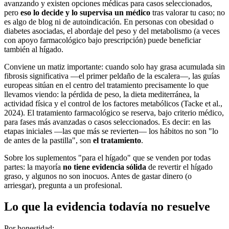
avanzando y existen opciones médicas para casos seleccionados,
pero
eso lo decide y lo supervisa un médico
tras valorar tu caso; no
es algo de blog ni de autoindicación. En personas con obesidad o
diabetes asociadas, el abordaje del peso y del metabolismo (a veces
con apoyo farmacológico bajo prescripción) puede beneficiar
también al hígado.
Conviene un matiz importante: cuando solo hay grasa acumulada sin
fibrosis significativa —el primer peldaño de la escalera—, las guías
europeas sitúan en el centro del tratamiento precisamente lo que
llevamos viendo: la pérdida de peso, la dieta mediterránea, la
actividad física y el control de los factores metabólicos (Tacke et al.,
2024). El tratamiento farmacológico se reserva, bajo criterio médico,
para fases más avanzadas o casos seleccionados. Es decir: en las
etapas iniciales —las que más se revierten— los hábitos no son "lo
de antes de la pastilla", son
el tratamiento
.
Sobre los suplementos "para el hígado" que se venden por todas
partes: la mayoría
no tiene evidencia sólida
de revertir el hígado
graso, y algunos no son inocuos. Antes de gastar dinero (o
arriesgar), pregunta a un profesional.
Lo que la evidencia todavía no resuelve
Por honestidad: