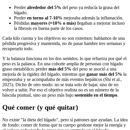
Perder
alrededor del 5%
del peso ya reducía la grasa del
hígado.
Perder
en torno al 7-10%
mejoraba además la inflamación.
Pérdidas
mayores (≈10% o más)
llegaban a mejorar incluso
la fibrosis en buena parte de los casos.
Cada kilo cuenta y los objetivos no son extremos: hablamos de una
pérdida progresiva y mantenida, no de pasar hambre tres semanas y
recuperarlo todo.
Y la balanza funciona en los dos sentidos, lo que refuerza por qué el
peso es la palanca. En una cohorte amplia de personas con hígado
graso metabólico, perder
más del 5%
del peso se asoció a una
mejoría de la rigidez del hígado, mientras que
ganar más del 5%
la
empeoraba y se acompañaba de más eventos hepáticos (Shi et al.,
2025). Dicho de otro modo: no se trata solo de bajar, sino de no
volver a subir. Por eso el objetivo realista no es un número de la
báscula puntual, sino un peso más bajo
sostenido en el tiempo
.
Qué comer (y qué quitar)
No existe "la dieta del hígado", pero sí patrones que ayudan. La idea
de fondo: comer de forma que tu cuerpo gestione mejor la energía y