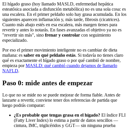
El hígado graso (hoy llamado MASLD, enfermedad hepática
esteatósica asociada a disfunción metabólica) no es una sola cosa: es
una escalera. En el primer peldaño solo hay grasa acumulada. En los
siguientes aparecen inflamación y, más tarde, fibrosis (cicatrices).
Cuanto más abajo estés en esa escalera, más margen tienes para
revertir y antes lo notarás. En fases avanzadas el objetivo ya no es
"revertir sin más", sino
frenar y controlar
con seguimiento
especializado.
Por eso el primer movimiento inteligente no es cambiar de dieta
mañana: es
saber en qué peldaño estás
. Si todavía no tienes claro
qué es exactamente el hígado graso o por qué cambió de nombre,
empieza por
MASLD: qué cambió cuando dejamos de llamarlo
NAFLD
.
Paso 0: mide antes de empezar
Lo que no se mide no se puede mejorar de forma fiable. Antes de
lanzarte a revertir, conviene tener dos referencias de partida que
luego podrás comparar:
¿Es probable que tengas grasa en el hígado?
El índice FLI
(Fatty Liver Index) lo estima a partir de datos sencillos —
cintura, IMC, triglicéridos y GGT— sin ninguna prueba