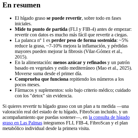
En resumen
El hígado graso
se puede revertir
, sobre todo en fases
iniciales.
Mide tu punto de partida
(FLI y FIB-4) antes de empezar:
revertir con datos es mucho más fácil que revertir a ciegas.
La palanca nº 1 es
perder peso de forma sostenida
: ~5%
reduce la grasa, ~7-10% mejora la inflamación, y pérdidas
mayores pueden mejorar la fibrosis (Vilar-Gómez et al.,
2015).
En la alimentación:
menos azúcar y refinados
y un patrón
basado en vegetales y estilo mediterráneo (Mao et al., 2025).
Moverse suma desde el primer día.
Comprueba que funciona
repitiendo los números a los
pocos meses.
Fármacos y suplementos: solo bajo criterio médico; cuidado
con los "detox" sin evidencia.
Si quieres revertir tu hígado graso con un plan a tu medida —una
valoración real del estado de tu hígado, FibroScan incluido, y un
acompañamiento que puedas sostener—, en
la consulta de hígado
graso en Las Palmas
integramos FLI, FIB-4, FibroScan y el plan
metabólico individual desde la primera visita.